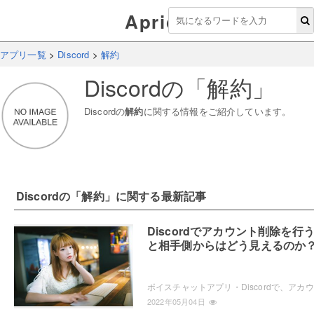
Aprico
アプリ一覧
>
Discord
>
解約
Discord
の「
解約
」
Discord
の
解約
に関する情報をご紹介しています。
Discord
の「
解約
」に関する最新記事
Discordでアカウント削除を行
と相手側からはどう見えるのか
ボイス
2022年05月04日