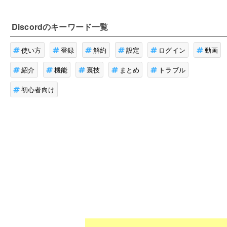
Discord
のキーワード一覧
使い方
登録
解約
設定
ログイン
動画
紹介
機能
裏技
まとめ
トラブル
初心者向け