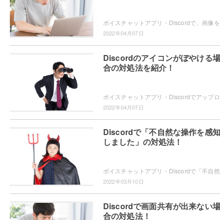
ボイス
2022年04月07日
Discordのアイコンがぼやける
合の対処法を紹介！
ボイス
2022年04月07日
Discordで「不自然な操作を感
しました」の対処法！
ボイス
2022年03月10日
Discordで画面共有が出来ない
合の対処法！