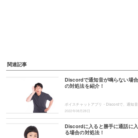
関連記事
Discordで通知音が鳴らない場
の対処法を紹介！
ボイス
2022年08月28日
Discordに入ると勝手に通話に
る場合の対処法！