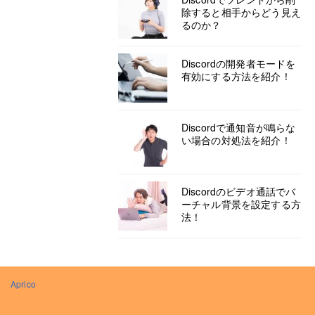
除すると相手からどう見え
るのか？
Discordの開発者モードを
有効にする方法を紹介！
Discordで通知音が鳴らな
い場合の対処法を紹介！
Discordのビデオ通話でバ
ーチャル背景を設定する方
法！
Aprico