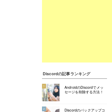
Discord
の記事ランキング
1
AndroidのDiscordでメッ
セージを削除する方法！
2
Discordのバックアップコ