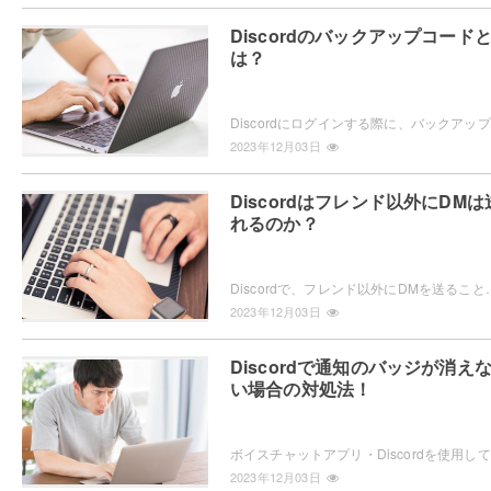
Discordのバックアップコード
は？
Dis
2023年12月03日
Discordはフレンド以外にDMは
れるのか？
Discordで、フレンド以外にDMを送ることができるのか気になるユーザーの方もいらっしゃるかと思います。フ
2023年12月03日
Discordで通知のバッジが消え
い場合の対処法！
ボイ
2023年12月03日