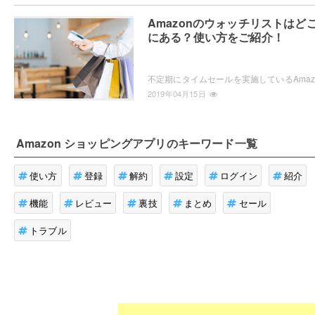
Amazonのウォッチリストはど
にある？使い方をご紹介！
2019年04月15日
Amazon ショッピングアプリ
のキーワード一覧
使い方
登録
解約
設定
ログイン
紹介
機能
レビュー
裏技
まとめ
セール
トラブル