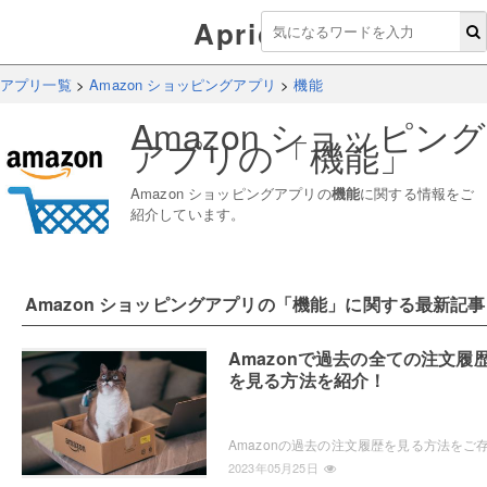
Aprico
アプリ一覧
>
Amazon ショッピングアプリ
>
機能
Amazon ショッピング
アプリ
の「
機能
」
Amazon ショッピングアプリ
の
機能
に関する情報をご
紹介しています。
Amazon ショッピングアプリ
の「
機能
」に関する最新記事
Amazonで過去の全ての注文履
を見る方法を紹介！
2023年05月25日