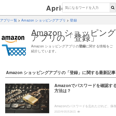
Aprico
アプリ一覧
>
Amazon ショッピングアプリ
>
登録
Amazon ショッピング
アプリ
の「
登録
」
Amazon ショッピングアプリ
の
登録
に関する情報をご
紹介しています。
Amazon ショッピングアプリ
の「
登録
」に関する最新記事
Amazonでパスワードを確認す
方法は？
2023年05月26日