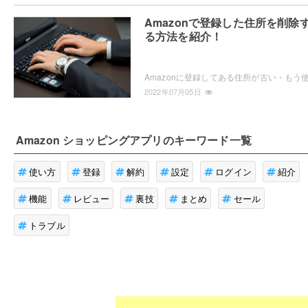
Amazonで登録した住所を削除
る方法を紹介！
2022年07月05日
Amazon ショッピングアプリ
のキーワード一覧
使い方
登録
解約
設定
ログイン
紹介
機能
レビュー
裏技
まとめ
セール
トラブル