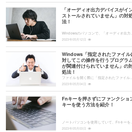
「オーディオ出力デバイスがイ
ストールされていません」の対
法！
Windowsのパソコンで、「オーディオ出力デバイスがインストールされていません」とエラーが表
2023年05月12日
Windows「指定されたファイル
対してこの操作を行うプログラ
が関連付けられていません」の
処法！
ファイルを開く際に「指定されたファイルに対してこの操作を行うプログラムが関連付けられていません」が出たことはありませんか？この記事では、Window
2023年05月04日
Fnキーを押さずにファンクショ
キーを使う方法を紹介！
ノートパソコンを使用していて、Fnキーを押さずにファンクションキーを使いたいと思ったことはありませんか
2023年05月03日