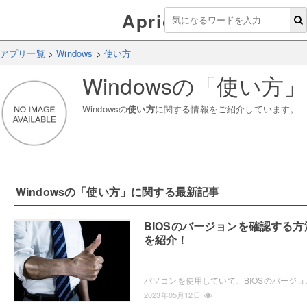
Aprico
アプリ一覧
>
Windows
>
使い方
Windows
の「
使い方
」
Windows
の
使い方
に関する情報をご紹介しています。
Windows
の「
使い方
」に関する最新記事
BIOSのバージョンを確認する方
を紹介！
パソコンを使用していて、BIOSのバージョンを確認した
2023年05月12日