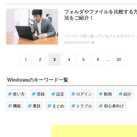
フォルダやファイルを比較する
法をご紹介！
パソコンで取り扱っているフォルダやファイルで、似ているファイルがある場合に比較してどういった変更点があるのか・または同じものなのか確認した
2023年05月02日
1
2
3
4
5
6
...
20
Windows
のキーワード一覧
使い方
登録
設定
ログイン
動画
紹介
機能
裏技
まとめ
トラブル
初心者向け