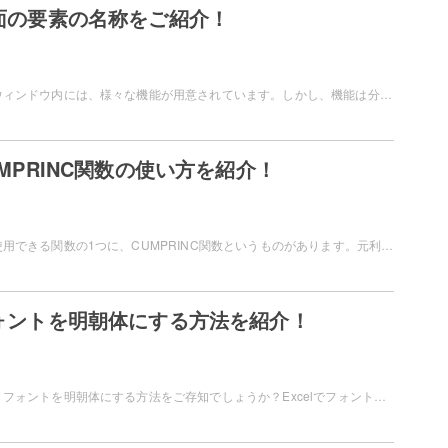
画面の要素の名称をご紹介！
Microsoft Excelのウィンドウ内には、様々な機能が用意されています。しかし、機能は分かるものの対象の機能の名称がイマイチ思い出せない…というユーザーの方もいらっしゃるかと思います。この記事では、Excelの画面の要素の名称についてご紹介しています。
CUMPRINC関数の使い方を紹介！
Microsoft Excelで使用できる関数の1つに、CUMPRINC関数というものがあります。元利均等払いのローンの指定期間に支払う元金相当分の累計を求めることができます。この記事では、ExcelのCUMPRINC関数の使い方についてご紹介していきます。
でフォントを明朝体にする方法を紹介！
Microsoft Excelで、フォントを明朝体にする方法をご存知でしょうか？Excelでフォントを常に明朝体で入力したいのに、毎回設定するのが面倒だという方もいらっしゃるかと思います。この記事では、Excelでフォントを明朝体にする方法をご紹介しています。