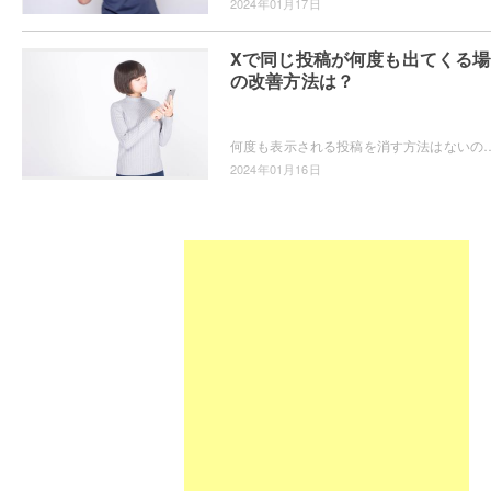
2024年01月17日
Xで同じ投稿が何度も出てくる場
の改善方法は？
何度も表示される投稿を消す方法はないの？表示されないようにしたい！というユーザーの為に今回
2024年01月16日