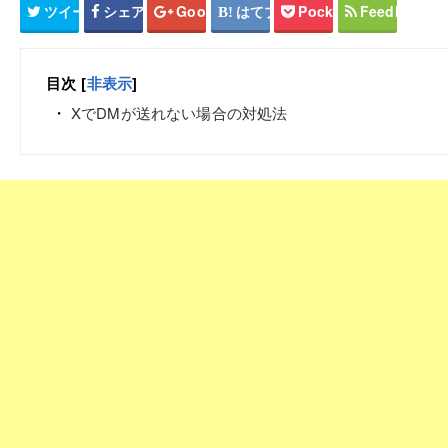
ツイート
シェア
Google+
はてブ
Pocket
Feedly
目次
[
非表示
]
XでDMが送れない場合の対処法