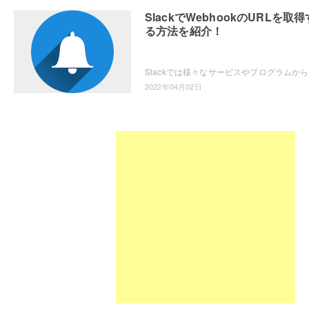
SlackでWebhookのURLを取得
る方法を紹介！
Slack
2022年04月02日