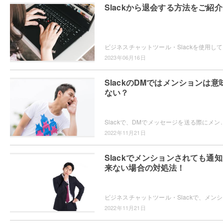
Slackから退会する方法をご紹
ビジネス
2023年06月16日
SlackのDMではメンションは意
ない？
Slackで、DMでメッセージを送る際にメンションが必要なのかどうか気になったことはありませんか？DMだと意味が
2022年11月21日
Slackでメンションされても通
来ない場合の対処法！
ビジネスチ
2022年11月21日