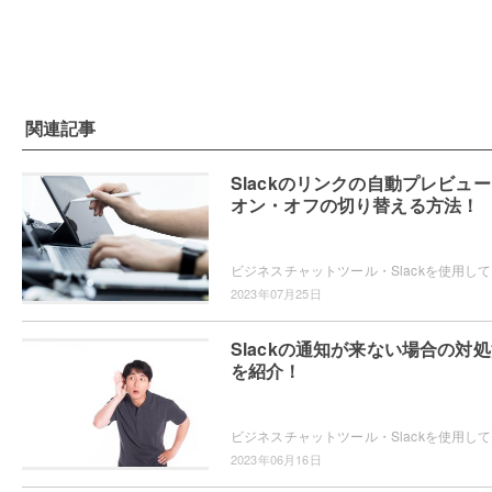
関連記事
Slackのリンクの自動プレビュ
オン・オフの切り替える方法！
ビジネスチ
2023年07月25日
Slackの通知が来ない場合の対
を紹介！
ビジネス
2023年06月16日