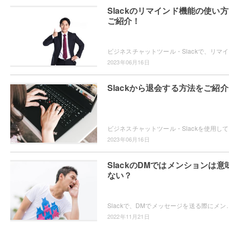
Slackのリマインド機能の使い
ご紹介！
ビジネス
2023年06月16日
Slackから退会する方法をご紹
ビジネス
2023年06月16日
SlackのDMではメンションは意
ない？
Slackで、DMでメッセージを送る際にメンションが必要なのかどうか気になったことはありませんか？DMだと意味が
2022年11月21日