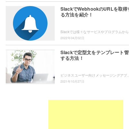
SlackでWebhookのURLを取得
る方法を紹介！
Slack
2022年04月02日
Slackで定型文をテンプレート
する方法！
ビジネスユーザー向けメッセージングアプリ・Slackで、定型文のテンプレート管理をしたいと思ったことはありませんか？よく使う定型文をすぐに出せる
2021年10月27日