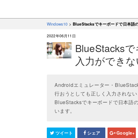
Windows10
>
BlueStacksでキーボードで日
2022年06月11日
BlueStac
入力ができな
Androidエミュレーター・Blue
行おうとしても正しく入力されない
BlueStacksでキーボードで日
います。
ツイート
シェア
Google+