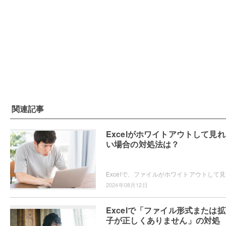
関連記事
Excelがホワイトアウトして見
い場合の対処法は？
Exce
2024年08月12日
Excelで「ファイル形式または
子が正しくありません」の対処