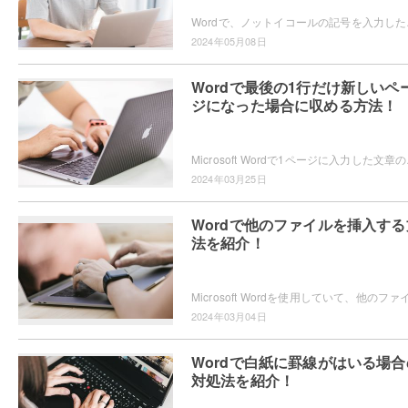
Wordで、ノットイコールの記号を
2024年05月08日
Wordで最後の1行だけ新しいペ
ジになった場合に収める方法！
Microsoft Wordで1
2024年03月25日
Wordで他のファイルを挿入する
法を紹介！
2024年03月04日
Wordで白紙に罫線がはいる場合
対処法を紹介！