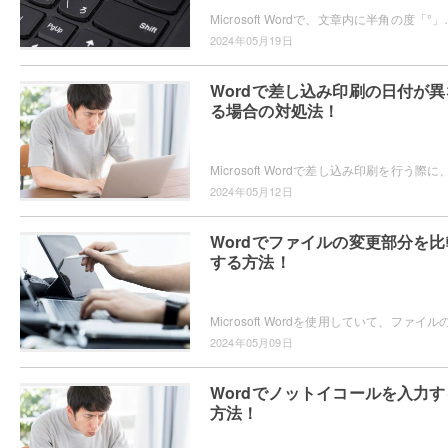
Microsoft Wordで、文章内に半角の度「°」を入力する方法をご存
2024年05月19日
Wordで差し込み印刷の日付が異
る場合の対処法！
2024年05月12日
Wordでファイルの変更部分を比
する方法！
2024年05月09日
Wordでノットイコールを入力す
方法！