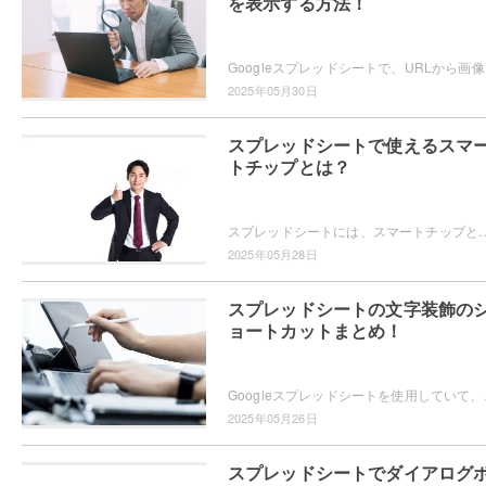
を表示する方法！
Googleスプレッドシート
2025年05月30日
スプレッドシートで使えるスマ
トチップとは？
スプレッドシートには、スマートチップという機能が搭載されています。スマートチップとは、スプレッドシート内で「@」を入力することで画像・テキスト・日付・人名・リンクな
2025年05月28日
スプレッドシートの文字装飾の
ョートカットまとめ！
Googleスプレッドシートを使用していて、セル内
2025年05月26日
スプレッドシートでダイアログ