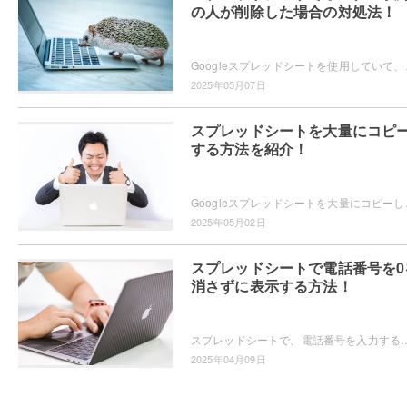
の人が削除した場合の対処法！
Googleスプレッドシートを使用していて、共有
2025年05月07日
スプレッドシートを大量にコピ
する方法を紹介！
Googleスプレッドシートを大量にコピーしたいと思
2025年05月02日
スプレッドシートで電話番号を0
消さずに表示する方法！
スプレッドシートで、電話番号を入力すると先頭の0が消えてしまい困っている方もいらっしゃるかと思います。電話番号の先頭の0を消さずに入力するためには、
2025年04月09日