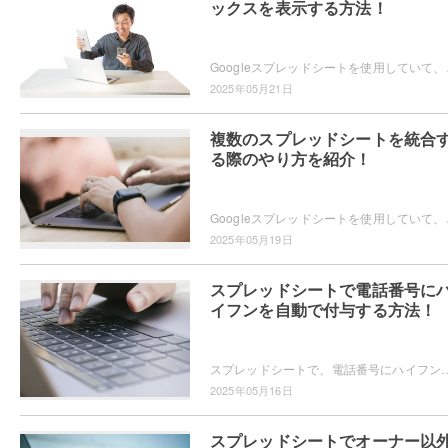
ックスを表示する方法！
Googleスプレッドシートを使用していて、ダイアロ
2025年05月21日
複数のスプレッドシートを統合
る際のやり方を紹介！
Googleスプレッドシートを使用していて、複数
2025年05月19日
スプレッドシートで電話番号に
イフンを自動で付与する方法！
スプレッドシートで、電話番号にハイフンを自動で付与したいと思ったことはありませんか？シート内の様々な電話番号に対して、自動的にハイフンを付与できる
2025年05月16日
スプレッドシートでオーナー以