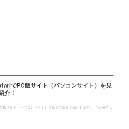
のSafariでPC版サイト（パソコンサイト）を見
紹介！
iPhoneのSafariでPC版サイト（パソコンサイト）を見る方法をご紹介します。iPhoneでサイトを見ると通常スマホサイトが表示されます。しかしスマホサイトはPC版サイトに比べて機能が制限されがちです。ぜひ今回の記事を参考にiPhoneのSafariでPC版サイトを見るようにしましょう。