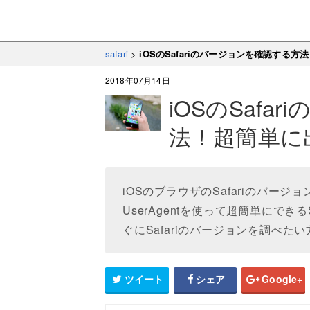
safari
>
iOSのSafariのバージョンを確認する
2018年07月14日
iOSのSaf
法！超簡単に
iOSのブラウザのSafariのバー
UserAgentを使って超簡単にでき
ぐにSafariのバージョンを調べた
ツイート
シェア
Google+