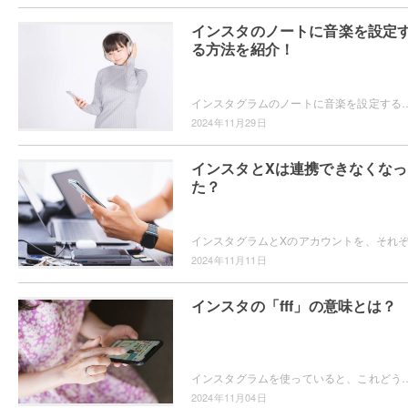
インスタのノートに音楽を設定
る方法を紹介！
インスタグラムのノートに音楽を設定することができるのをご存知ですか？音楽を設定すればフォロワーに共有できますよ。インスタグラムのノートに音楽
2024年11月29日
インスタとXは連携できなくなっ
た？
2024年11月11日
インスタの「fff」の意味とは？
インスタグラムを使っていると、これどういう意味？という言葉を見たことはありませんか？例えば「fff」です。「fff」ってどういう意味？と疑問をお
2024年11月04日