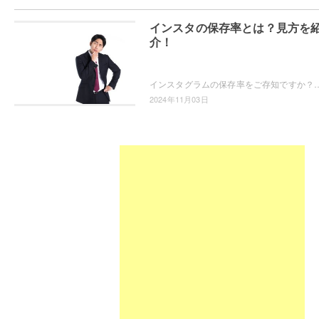
インスタの保存率とは？見方を
介！
インスタグラムの保存率をご存知ですか？そもそも保存率ってなに？保存数とどう違うの？という疑問から、保存率の算出方法や保存率の見方
2024年11月03日