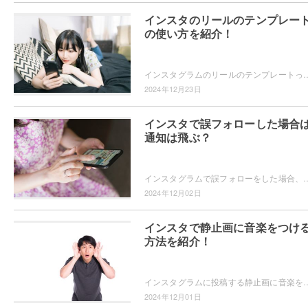
インスタのリールのテンプレー
の使い方を紹介！
インスタグラムのリールのテンプレートってどうやって使うのかご存知ですか？テンプレートを使えば、グッとおしゃれなリールを投稿できますよ。テンプレートの
2024年12月23日
インスタで誤フォローした場合
通知は飛ぶ？
インスタグラムで誤フォローをした場合、相手に通知は届くのか気になったことはありませんか？誤フォローをしたことが相手にバレたくない！というユーザーの為に
2024年12月02日
インスタで静止画に音楽をつけ
方法を紹介！
インスタグラムに投稿する静止画に音楽を追加することができることをご存知ですか？画像に合った音楽を選んで、投稿をより魅力的にできますよ。静止画に音楽を追
2024年12月01日