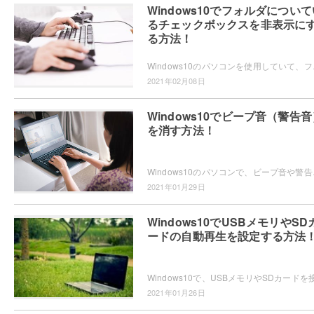
Windows10でフォルダについて
るチェックボックスを非表示に
る方法！
Windows10のパソコンを使用していて、フ
2021年02月08日
Windows10でビープ音（警告音
を消す方法！
Windows10のパソコンで、ビープ音や警告音
2021年01月29日
Windows10でUSBメモリやSD
ードの自動再生を設定する方法
2021年01月26日