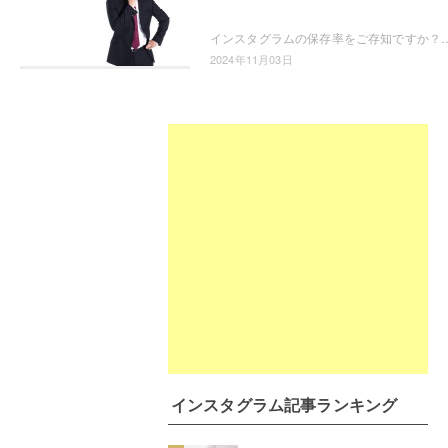
インスタグラムの保存率をご存知ですか？そもそも保存率ってなに？保存数とどう違うの？という疑問から、保存率の算出方法や保存率の見方
2024年11月03日
インスタグラム記事ランキング