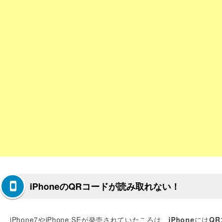
iPhoneのQRコードが読み取れない！
iPhone7やiPhone SEが発売されていたころは、
iPhone
には
QR