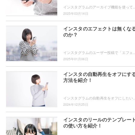
インスタグラムのアーカイブ機能を使っていますか？過去の投稿を見返したいというときに、アーカイブ機能は便利ですよ。アーカイブ機能を使って過去の
2025年03月14日
インスタのエフェクトは無くな
のか？
インスタグラムのユーザー投稿で「エフェクトが無くなるかもしれない」という内容を見たことはありませんか？インスタグラムのエフェクトはどの
2025年01月06日
インスタの自動再生をオフにす
方法を紹介！
インスタグラムの自動再生をオフにしたいと思ったことはありませんか？自動再生されたらどんどん見てしまうので自動再生をオフにする方法が知
2024年12月25日
インスタのリールのテンプレー
の使い方を紹介！