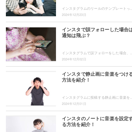
インスタグラムのリールのテンプレートってどうやって使うのかご存知ですか？テンプレートを使えば、グッとおしゃれなリールを投稿できますよ。テンプレートの
2024年12月23日
インスタで誤フォローした場合
通知は飛ぶ？
インスタグラムで誤フォローをした場合、相手に通知は届くのか気になったことはありませんか？誤フォローをしたことが相手にバレたくない！というユーザーの為に
2024年12月02日
インスタで静止画に音楽をつけ
方法を紹介！
インスタグラムに投稿する静止画に音楽を追加することができることをご存知ですか？画像に合った音楽を選んで、投稿をより魅力的にできますよ。静止画に音楽を追
2024年12月01日
インスタのノートに音楽を設定
る方法を紹介！