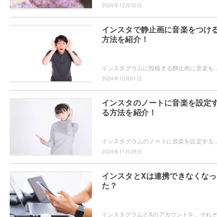
2024年12月02日
インスタで静止画に音楽をつけ
方法を紹介！
インスタグラムに投稿する静止画に音楽を追加することができることをご存知ですか？画像に合った音楽を選んで、投稿をより魅力的にできますよ。静止画に音楽を追
2024年12月01日
インスタのノートに音楽を設定
る方法を紹介！
インスタグラムのノートに音楽を設定することができるのをご存知ですか？音楽を設定すればフォロワーに共有できますよ。インスタグラムのノートに音楽
2024年11月29日
インスタとXは連携できなくなっ
た？