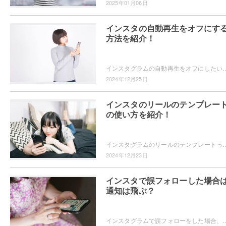
2025年01月06日
インスタの自動再生をオフにす
方法を紹介！
インスタグラムの自動再生をオフにしたいと思ったことはありませんか？自動再生されたらどんどん見てしまうので自動再生をオフにする方法が知
2024年12月25日
インスタのリールのテンプレー
の使い方を紹介！
インスタグラムのリールのテンプレートってどうやって使うのかご存知ですか？テンプレートを使えば、グッとおしゃれなリールを投稿できますよ。テンプレートの
2024年12月23日
インスタで誤フォローした場合
通知は飛ぶ？
インスタグラムで誤フォローをした場合、相手に通知は届くのか気になったことはありませんか？誤フォローをしたことが相手にバレたくない！というユーザーの為に