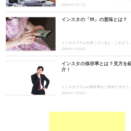
2024年11月11日
インスタの「fff」の意味とは？
インスタグラムを使っていると、これどういう意味？という言葉を見たことはありませんか？例えば「fff」です。「fff」ってどういう意味？と疑問をお
2024年11月04日
インスタの保存率とは？見方を
介！
インスタグラムの保存率をご存知ですか？そもそも保存率ってなに？保存数とどう違うの？という疑問から、保存率の算出方法や保存率の見方
2024年11月03日