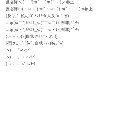
反省隊＼(_ _*)m(_ _)m(*_ _)／参上
反省隊m(・ω・`)m(´・ω・`)m(´・ω・)m参上
(反´д｀省人)ｺﾞﾒﾝﾅｻｲ(人反´д｀省)
...φ(ω￣*)ｶｷｶｷ_φ(*￣ω￣)ﾉ[謝罪]ﾍﾟﾀｯ
...φ(ω・*)ｶｷｶｷ_φ(*・ω・)ﾉ[謝罪]ﾍﾟﾀｯ
(○･∀･○)ﾉ[白状させτ＜れ!!]
|壁|σω･｀)[+ﾟ｡白状ｼﾏｽЙё｡ﾟ+]
ヾ(_ _*)ﾊﾝｾｲ･･･
ヾ(_ _。）ﾊﾝｾｲ…
( 〃．．)ﾉ ﾊﾝｾｲ