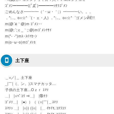
ｺﾞﾒﾝ━━━━((ﾟДﾟ)━━━━ｯﾀﾗｺﾞﾒﾝ
ごめんなさ━━━━（´・ω・｀;）━━━━い。。。
．*:..。o○☆*゜(・ェ・人) ．*:..。o○☆*゜ゴメンЙЁ!!
m(@´ё｀@)m ｺﾞﾒﾝ･･
m(@;´;ｃ_｀;:@)mｺﾞﾒﾝﾅｻｲ
m(*- -*)mｽ･ｽｲﾏｾｰﾝ
m(o･ω･o)mｺﾞﾒﾝﾖ
土下座
＿○／|＿ 土下座
_|￣|（、ン、)スマナカッタ...
子供の土下座...Oｚｒ ｽﾏｿ
＿|￣|○ﾍﾟｺﾘ ⇒＿|￣|⑱ﾁﾗ
ｺﾞﾒｿ＿|￣|●））（（○|￣|＿ｽﾏｿ
ｽﾏｿｯ ＿|￣|○)) ((○|￣|＿ ｲﾔｲﾔ､ｺﾁﾗｺｿ