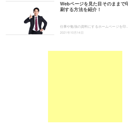
Webページを見た目そのままで
刷する方法を紹介！
仕事や勉強の資料にするホームページを印刷をしてみると、レイアウトがおかしい、見にくい・・・という経験をされたことはありませんか？レイアウトが崩れ
2021年10月14日