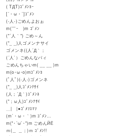
( TДT)ｺﾞﾒﾝﾖｰ
[´・ω・`]ｺﾞﾒﾝ
(-人-)ごめんよおぉ
m(￣ｰ￣)m ｺﾞﾒﾝ
(*´人｀*) ごめ～ん
(*_ _)人ゴメンナサイ
ゴメンネ((人´Д｀；
(´人`）ごめんなパィ
ごめんちゃいm( __ __ )m
m(o･ω･o)mｺﾞﾒﾝﾖ
(ﾟ人ﾟ)(-人-)ゴメンネ
(*_ _)人ｺﾞﾒﾝﾅｻｲ
(人；´Д｀)ｺﾞﾒﾝﾈ
(*；ω人)ｺﾞﾒﾝﾅｻｲ
＿|￣|●ｺﾞﾒｿｽﾏｿ
(m´・ω・｀)m ｺﾞﾒﾝ…
m(*･´ω`･*)m ごめんЙЁ
ｍ(＿ ＿；)ｍ ｺﾞﾒﾝ!!