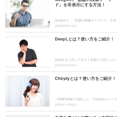
ド」を非表示にする方法！
Googleで、「話題の検索キーワード」を非表示にし
2023年03月14日
DeepLとは？使い方をご紹介！
DeepLをご存じですか？名前だけ目にしたことがある・・・という方もいらっしゃると思います。DeepLは「De
2023年03月10日
Chirptyとは？使い方をご紹介！
2022年11月02日