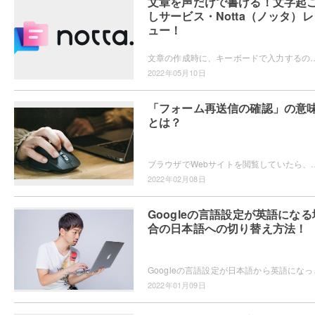
文章を声だけで書ける！文字起
しサービス・Notta（ノッタ）レ
ュー！
文章の作成時に、キーボードで入力するのではなく喋ったものを文章化させたいと思ったことはありませんか？そこでおすすめなのが文字起こしサービス・Nott
2022年05月10日
「フォーム再送信の確認」の意
とは？
ブラウザでWebサイトを閲覧していたら、「フォーム再送信の確認」という画面が表示されて、一体何のことなのか分からなく
2022年02月08日
Googleの言語設定が英語になる
合の日本語への切り替え方法！
Googleの言語設定が日本語から英語になってしまい
2022年01月09日