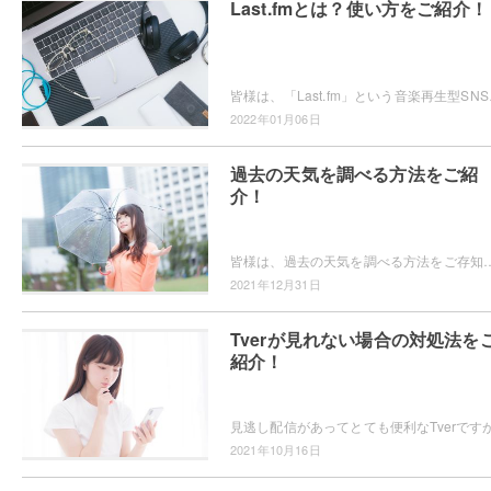
Last.fmとは？使い方をご紹介！
皆様は、「Last.fm」という音楽再生型S
2022年01月06日
過去の天気を調べる方法をご紹
介！
皆様は、過去の天気を調べる方法をご存知でしょうか？研究や日常生活を送る中で過去のどの時期に、どういう天気だったのか知りたい・役立てた
2021年12月31日
Tverが見れない場合の対処法を
紹介！
2021年10月16日