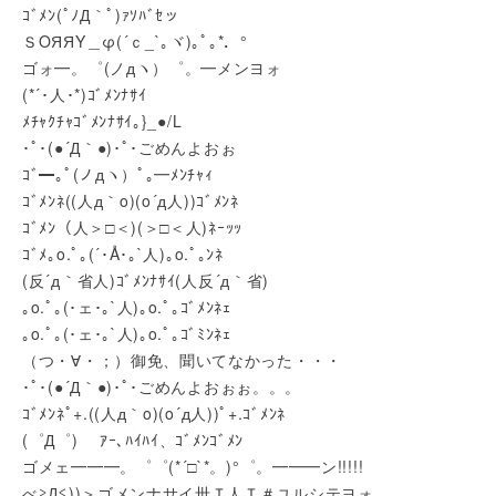
ｺﾞﾒﾝ(ﾟﾉД｀ﾟ)ｧｿﾊﾞｾッ
ＳΟЯЯΥ＿φ(´ｃ_`｡ヾ)｡ﾟ｡*．°
ゴォ━。゜(ノдヽ）゜。━メンヨォ
(*´･人･*)ｺﾞﾒﾝﾅｻｲ
ﾒﾁｬｸﾁｬｺﾞﾒﾝﾅｻｲ｡}_●/L
･ﾟ･(●´Д｀●)･ﾟ･ごめんよおぉ
ｺﾞ━｡ﾟ(ノдヽ）ﾟ｡━ﾒﾝﾁｬｨ
ｺﾞﾒﾝﾈ((人д｀o)(o´д人))ｺﾞﾒﾝﾈ
ｺﾞﾒﾝ（人＞□＜)(＞□＜人)ﾈｰｯｯ
ｺﾞﾒ｡o.ﾟ｡(´･Å･｡`人)｡o.ﾟ｡ﾝﾈ
(反´д｀省人)ｺﾞﾒﾝﾅｻｲ(人反´д｀省)
｡o.ﾟ｡(･ェ･｡`人)｡o.ﾟ｡ｺﾞﾒﾝﾈｪ
｡o.ﾟ｡(･ェ･｡`人)｡o.ﾟ｡ｺﾞﾐﾝﾈｪ
（つ・∀・；）御免、聞いてなかった・・・
･ﾟ･(●´Д｀●)･ﾟ･ごめんよおぉぉ。。。
ｺﾞﾒﾝﾈﾟ+.((人д｀o)(o´д人))ﾟ+.ｺﾞﾒﾝﾈ
(゜Д゜)ゞ ｱｰ､ﾊｲﾊｲ、ｺﾞﾒﾝｺﾞﾒﾝ
ゴメェ━━━。゜゜(*´□`*。)°゜。━━━ン!!!!!
べ≧Д≦))＞ゴメンナサイ卅Ｔ人Ｔ＃ユルシテヨォ