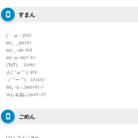
すまん
(´・ω・)ｽﾏｿ
m(_ _)mｽﾏﾝ
m(-_-)m ｽﾏﾇ
m(･ω･m)ｿｰﾘｨ
(ToT)ゞ ｽﾝﾏｾﾝ
人(￣ω￣;) ｽﾏﾇ
（￣ー￣)ゞｽﾏﾝｽﾏﾝ
m(｡･ε･｡)mｽｲﾏｿ-ﾝ
ｍ(｡≧Д≦｡)ｍｽﾏｰﾝ!!
ごめん
(≧≦) ゴメンヨー