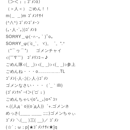
（＞＜；；ｺﾞﾒﾝﾈ）
（＞人＜） ごめん！！
m(＿ ＿)m ｺﾞﾒﾝﾅｻｲ
(^∧^) ｺﾞﾒﾝｺﾞﾒｰﾝ
(｡･人･`｡))ｺﾞﾒﾝﾈ
SΟЯЯΥ＿φ(･∩･｡｀)ﾟo｡
SΟЯЯΥ_φ(´c_`。ヾ)。゜。*.°
（*⌒ヮ⌒*）ゞ ゴメンチャイ
<(￣∇￣)ゞｺﾞﾒﾘﾝｺ～♪
ごめん隊<(_ _)><(_ _)><(_ _)>参上
ごめんね・・・o................TL
ｺﾞﾒﾝ(-人-;)(;-人-)ｺﾞﾒﾝ
ゴメンなさい・・・（´_｀illi)
(ｺﾞﾒﾝﾅﾊﾟｰｲ＞(´□`；)
ごめんちゃい(o*｡_｡)oﾍﾟｺｯ
+.((人д｀o)(o´д人))゜+.ゴメンネ
めっさ(____ ____ ;;;;)ゴメンちゃぃ
ｺﾞﾒﾝ ＼(__ )三( __)／ ｺﾞﾒﾝ
(☆´；ω；p[★ｺﾞﾒﾝﾅｻｨ★]q