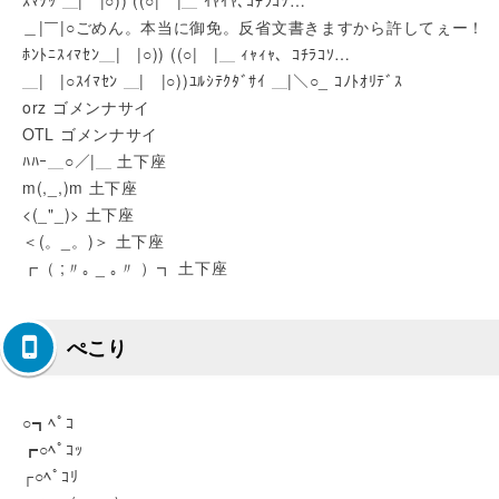
ｽﾏｿｯ ＿|￣|○)) ((○|￣|＿ ｲﾔｲﾔ､ｺﾁﾗｺｿ…
＿|￣|○ごめん。本当に御免。反省文書きますから許してぇー！
ﾎﾝﾄﾆｽｨﾏｾﾝ＿|￣|○)) ((○|￣|＿ ｨｬｨｬ、ｺﾁﾗｺｿ…
＿|￣|○ｽｲﾏｾﾝ ＿|￣|○))ﾕﾙｼﾃｸﾀﾞｻｲ ＿|＼○_ ｺﾉﾄｵﾘﾃﾞｽ
orz ゴメンナサイ
OTL ゴメンナサイ
ﾊﾊｰ＿○／|＿ 土下座
m(,_,)m 土下座
<(_"_)> 土下座
＜(。_。)＞ 土下座
┏（ ;〃｡ _ ｡〃 ）┓ 土下座
ぺこり
○┓ﾍﾟｺ
┏○ﾍﾟｺｯ
┌○ﾍﾟｺﾘ