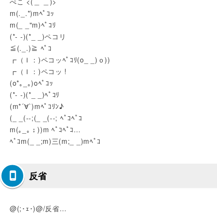
ぺこ <(＿ ＿)>
m(._.*)mﾍﾟｺｯ
m(_ _"m)ﾍﾟｺﾘ
(*- -)(*_ _)ペコリ
≦(._.)≧ ﾍﾟｺ
┏（Ｉ：)ペコッﾍﾟｺﾘ(o_ _)ｏ))
┏（Ｉ：)ペコッ !
(o*｡_｡)oﾍﾟｺｯ
(*- -)(*_ _)ﾍﾟｺﾘ
(m*´∀`)mﾍﾟｺﾘﾝ♪
(_ _(--;(_ _(--; ﾍﾟｺﾍﾟｺ
m(｡_｡；))m ﾍﾟｺﾍﾟｺ…
ﾍﾟｺm(_ _;m)三(m;_ _)mﾍﾟｺ
反省
@(;･ｪ･)@/反省…