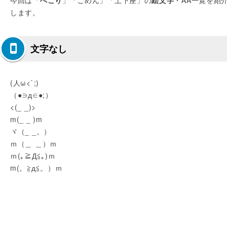
今回は「
ぺこり
」「ごめん」「土下座」の
絵文字
・AA一覧を紹
します。
文字なし
(人ω<`;)
（●∋д∈●;）
<(_ _)>
m(_ _ )m
ヾ（_ _。）
ｍ（＿ ＿）ｍ
ｍ(｡≧Д≦｡)ｍ
m(。≧д≦。）ｍ