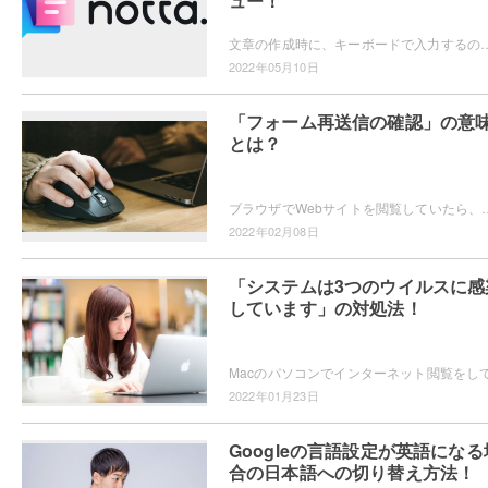
ュー！
文章の作成時に、キーボードで入力するのではなく喋ったものを文章化させたいと思ったことはありませんか？そこでおすすめなのが文字起こしサービス・Nott
2022年05月10日
「フォーム再送信の確認」の意
とは？
ブラウザでWebサイトを閲覧していたら、「フォーム再送信の確認」という画面が表示されて、一体何のことなのか分からなく
2022年02月08日
「システムは3つのウイルスに感
しています」の対処法！
2022年01月23日
Googleの言語設定が英語になる
合の日本語への切り替え方法！