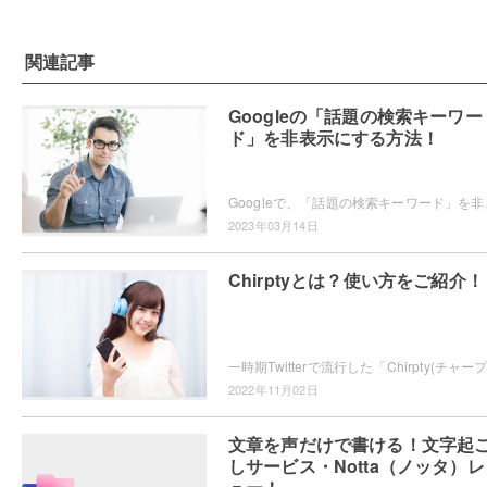
関連記事
Googleの「話題の検索キーワー
ド」を非表示にする方法！
Googleで、「話題の検索キーワード」を非表示にし
2023年03月14日
Chirptyとは？使い方をご紹介！
2022年11月02日
文章を声だけで書ける！文字起
しサービス・Notta（ノッタ）レ