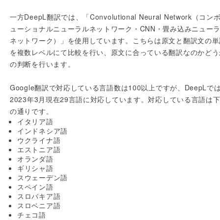
一方DeepL翻訳では、「Convolutional Neural Network（コン
ューショナルニューラルネットワーク・CNN・畳み込みニュー
ネットワーク）」を使用しています。こちらは原文と翻訳文の単
を複数レベルにて比較を行い、原文に合っている翻訳なのかどう
の判断を行います。
Google翻訳で対応している言語数は100以上ですが、DeepLで
2023年3月現在29言語に対応しています。対応している言語は
の通りです。
イタリア語
インドネシア語
ウクライナ語
エストニア語
オランダ語
ギリシャ語
スウェーデン語
スペイン語
スロバキア語
スロベニア語
チェコ語