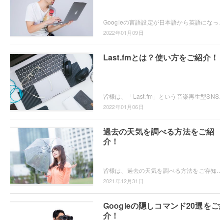
Googleの言語設定が日本語から英語になってしまい
2022年01月09日
Last.fmとは？使い方をご紹介！
皆様は、「Last.fm」という音楽再生型S
2022年01月06日
過去の天気を調べる方法をご紹
介！
皆様は、過去の天気を調べる方法をご存知でしょうか？研究や日常生活を送る中で過去のどの時期に、どういう天気だったのか知りたい・役立てた
2021年12月31日
Googleの隠しコマンド20選を
介！