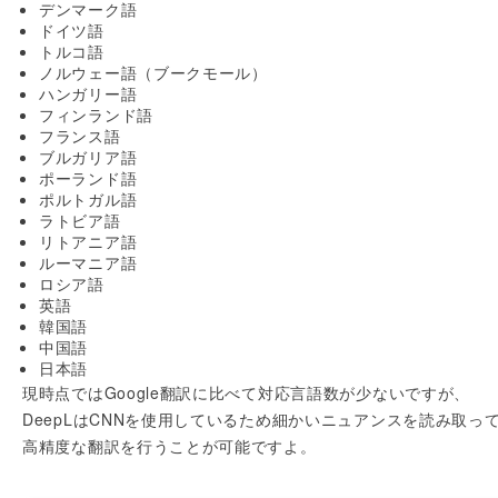
デンマーク語
ドイツ語
トルコ語
ノルウェー語（ブークモール）
ハンガリー語
フィンランド語
フランス語
ブルガリア語
ポーランド語
ポルトガル語
ラトビア語
リトアニア語
ルーマニア語
ロシア語
英語
韓国語
中国語
日本語
現時点ではGoogle翻訳に比べて対応言語数が少ないですが、
DeepLはCNNを使用しているため細かいニュアンスを読み取っ
高精度な翻訳を行うことが可能ですよ。