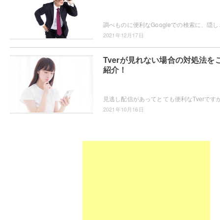
調べものに便利なGoogleでの検索に、隠しコ
2021年12月17日
Tverが見れない場合の対処法を
紹介！
2021年10月16日