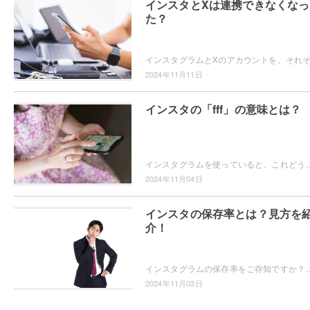
インスタとXは連携できなくなっ
た？
2024年11月11日
インスタの「fff」の意味とは？
インスタグラムを使っていると、これどういう意味？という言葉を見たことはありませんか？例えば「fff」です。「fff」ってどういう意味？と疑問をお
2024年11月04日
インスタの保存率とは？見方を
介！
インスタグラムの保存率をご存知ですか？そもそも保存率ってなに？保存数とどう違うの？という疑問から、保存率の算出方法や保存率の見方
2024年11月03日