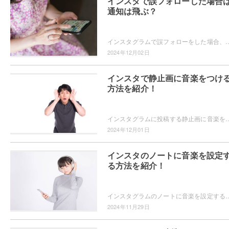
インスタで誤フォローした場合
通知は飛ぶ？
インスタグラムで誤フォローをした場合、相手に通知は届くのか気になったことはありませんか？誤フォローをしたことが相手にバレたくない！というユーザーの為に
2024年12月02日
インスタで静止画に音楽をつけ
方法を紹介！
インスタグラムに投稿する静止画に音楽を追加することができることをご存知ですか？画像に合った音楽を選んで、投稿をより魅力的にできますよ。静止画に音楽を追
2024年12月01日
インスタのノートに音楽を設定
る方法を紹介！
インスタグラムのノートに音楽を設定することができるのをご存知ですか？音楽を設定すればフォロワーに共有できますよ。インスタグラムのノートに音楽
2024年11月29日