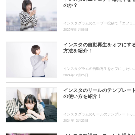
のか？
インスタグラムのユーザー投稿で「エフェクトが無くなるかもしれない」という内容を見たことはありませんか？インスタグラムのエフェクトはどの
2025年01月06日
インスタの自動再生をオフにす
方法を紹介！
インスタグラムの自動再生をオフにしたいと思ったことはありませんか？自動再生されたらどんどん見てしまうので自動再生をオフにする方法が知
2024年12月25日
インスタのリールのテンプレー
の使い方を紹介！
インスタグラムのリールのテンプレートってどうやって使うのかご存知ですか？テンプレートを使えば、グッとおしゃれなリールを投稿できますよ。テンプレートの
2024年12月23日