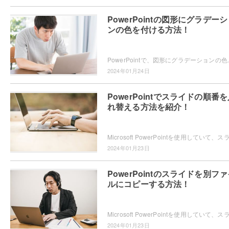
PowerPointの図形にグラデー
ンの色を付ける方法！
PowerPointで、図形にグラデーションの色を付ける方法をご
2024年01月24日
PowerPointでスライドの順番
れ替える方法を紹介！
2024年01月23日
PowerPointのスライドを別フ
ルにコピーする方法！
2024年01月23日