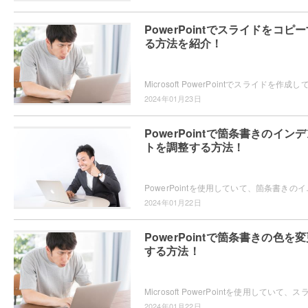
PowerPointでスライドをコピ
る方法を紹介！
2024年01月23日
PowerPointで箇条書きのイン
トを調整する方法！
PowerPointを使用していて、箇条書きのインデントを調整し
2024年01月22日
PowerPointで箇条書きの色を
する方法！
2024年01月22日