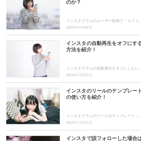
のか？
インスタグラムのユーザー投稿で「エフェクトが無くなるかもしれない」という内容を見たことはありませんか？インスタグラムのエフェクトはどの
2025年01月06日
インスタの自動再生をオフにす
方法を紹介！
インスタグラムの自動再生をオフにしたいと思ったことはありませんか？自動再生されたらどんどん見てしまうので自動再生をオフにする方法が知
2024年12月25日
インスタのリールのテンプレー
の使い方を紹介！
インスタグラムのリールのテンプレートってどうやって使うのかご存知ですか？テンプレートを使えば、グッとおしゃれなリールを投稿できますよ。テンプレートの
2024年12月23日
インスタで誤フォローした場合