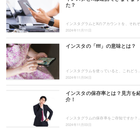
た？
2024年11月11日
インスタの「fff」の意味とは？
インスタグラムを使っていると、これどういう意味？という言葉を見たことはありませんか？例えば「fff」です。「fff」ってどういう意味？と疑問をお
2024年11月04日
インスタの保存率とは？見方を
介！
インスタグラムの保存率をご存知ですか？そもそも保存率ってなに？保存数とどう違うの？という疑問から、保存率の算出方法や保存率の見方
2024年11月03日