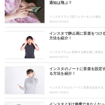
通知は飛ぶ？
インスタグラムで誤フォローをした場合、相手に通知は届くのか気になったことはありませんか？誤フォローをしたことが相手にバレたくない！というユーザーの為に
2024年12月02日
インスタで静止画に音楽をつけ
方法を紹介！
インスタグラムに投稿する静止画に音楽を追加することができることをご存知ですか？画像に合った音楽を選んで、投稿をより魅力的にできますよ。静止画に音楽を追
2024年12月01日
インスタのノートに音楽を設定
る方法を紹介！
インスタグラムのノートに音楽を設定することができるのをご存知ですか？音楽を設定すればフォロワーに共有できますよ。インスタグラムのノートに音楽
2024年11月29日
インスタとXは連携できなくなっ