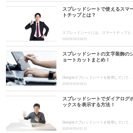
スプレッドシートで使えるスマ
トチップとは？
スプレッドシートには、スマートチップという機能が搭載されています。スマートチップとは、スプレッドシート内で「@」を入力することで画像・テキスト・日付・人名・リンクな
2025年05月28日
スプレッドシートの文字装飾の
ョートカットまとめ！
Googleスプレッドシートを使用していて、セル内
2025年05月26日
スプレッドシートでダイアログ
ックスを表示する方法！
Googleスプレッドシートを使用していて、ダイアロ
2025年05月21日