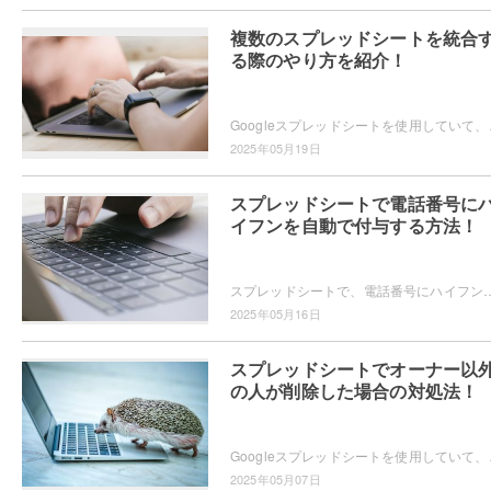
複数のスプレッドシートを統合
る際のやり方を紹介！
Googleスプレッドシートを使用していて、複数
2025年05月19日
スプレッドシートで電話番号に
イフンを自動で付与する方法！
スプレッドシートで、電話番号にハイフンを自動で付与したいと思ったことはありませんか？シート内の様々な電話番号に対して、自動的にハイフンを付与できる
2025年05月16日
スプレッドシートでオーナー以
の人が削除した場合の対処法！
Googleスプレッドシートを使用していて、共有
2025年05月07日