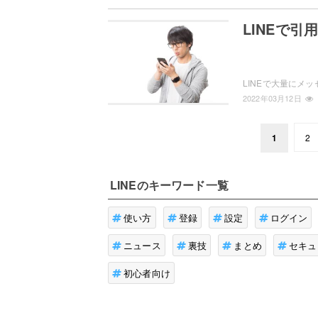
LINEで
2022年03月12日
1
2
LINE
のキーワード一覧
使い方
登録
設定
ログイン
ニュース
裏技
まとめ
セキュ
初心者向け