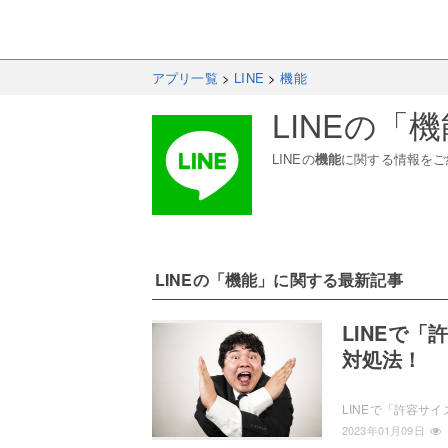
アプリ一覧
>
LINE
>
機能
LINE
の「
機
LINE
の
機能
に関する情報をご
LINE
の「
機能
」に関する最新記事
LINEで
対処法！
2023年01月09日