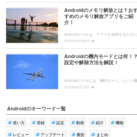
Androidのメモリ解放とは？お
すめのメモリ解放アプリをご紹
介！
2018年02月28日
Androidの機内モードとは何！
設定や解除方法を解説！
2018年02月19日
Android
のキーワード一覧
使い方
登録
設定
動画
紹介
機能
レビュー
アップデート
裏技
まとめ