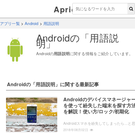
Aprico
アプリ一覧
>
Android
>
用語説明
Android
の「
用語説
明
」
Android
の
用語説明
に関する情報をご紹介しています。
Android
の「
用語説明
」に関する最新記事
Androidのデバイスマネージャ
を使って紛失した端末を探す方
を解説！使い方/ロック/初期化
2018年08月02日