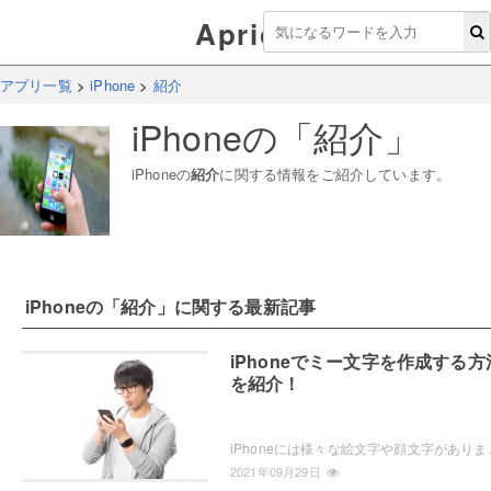
Aprico
アプリ一覧
>
iPhone
>
紹介
iPhone
の「
紹介
」
iPhone
の
紹介
に関する情報をご紹介しています。
iPhone
の「
紹介
」に関する最新記事
iPhoneでミー文字を作成する方
を紹介！
iPhoneには様々な絵文字や顔文字がありますが、ミー文字を使ったことはあ
2021年09月29日