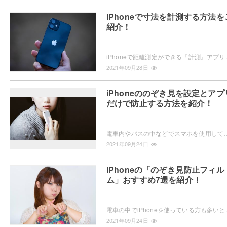
iPhoneで寸法を計測する方法を
紹介！
iPhoneで距離測定ができる『計測』アプリを利用したことはありますか？メ
2021年09月28日
iPhoneののぞき見を設定とアプ
だけで防止する方法を紹介！
電車内やバスの中などでスマホを使用していると、隣の人に見られていないか気になりますよね。実はiPhoneの機能を使ってのぞき見防止ができるんです
2021年09月24日
iPhoneの「のぞき見防止フィル
ム」おすすめ7選を紹介！
電車の中でiPhoneを使っている方も多いと思いますが、表示している
2021年09月24日