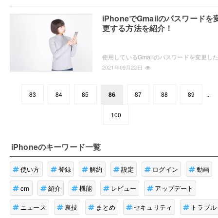
iPhoneでGmailのパスワードを
更する方法を紹介！
2021年09月22日
83
84
85
86
87
88
89
...
100
iPhone
のキーワード一覧
使い方
登録
解約
設定
ログイン
動画
cm
紹介
機能
レビュー
アップデート
ニュース
裏技
まとめ
セキュリティ
トラブル