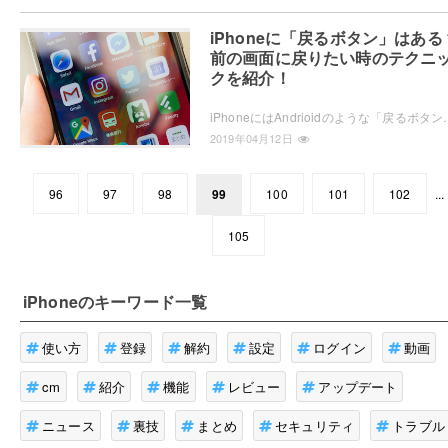
iPhoneに「戻るボタン」はある
前の画面に戻りたい時のテクニ
クを紹介！
iPhoneにはAndrioidのような「戻るボタン」はなく、画面上のボタンやスワイプをすることで前の
2019年04月12日
96
97
98
99
100
101
102
...
105
iPhone
のキーワード一覧
使い方
登録
解約
設定
ログイン
動画
cm
紹介
機能
レビュー
アップデート
ニュース
裏技
まとめ
セキュリティ
トラブル