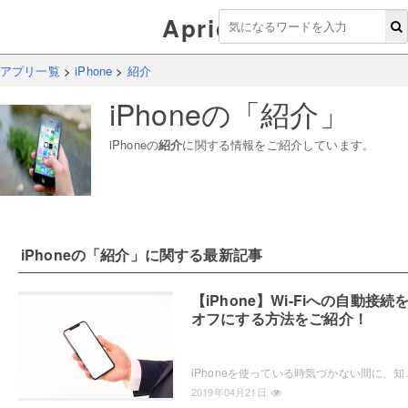
Aprico
アプリ一覧
>
iPhone
>
紹介
iPhone
の「
紹介
」
iPhone
の
紹介
に関する情報をご紹介しています。
iPhone
の「
紹介
」に関する最新記事
【iPhone】Wi-Fiへの自動接続
オフにする方法をご紹介！
iPhoneを使っている時気づかない間に、知らないフリーWi-Fiに
2019年04月21日