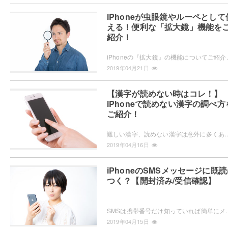
iPhoneが虫眼鏡やルーペとして
える！便利な「拡大鏡」機能を
紹介！
iPhoneの『拡大鏡』の機能についてご紹介しています。小さくて読み
2019年04月21日
【漢字が読めない時はコレ！】
iPhoneで読めない漢字の調べ方
ご紹介！
難しい漢字、読めない漢字は意外に多くあります。何となく前後の文意から読み流すこともできますが、仕事などの場合にはそうも行かないこともあります。そん
2019年04月16日
iPhoneのSMSメッセージに既
つく？【開封済み/受信確認】
SMSは携帯番号だけ知っていれば簡単にメッセージを送ることができる便利なコミュニケーションツ
2019年04月15日