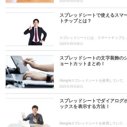
2025年05月30日
スプレッドシートで使えるスマ
トチップとは？
スプレッドシートには、スマートチップという機能が搭載されています。スマートチップとは、スプレッドシート内で「@」を入力することで画像・テキスト・日付・人名・リンクな
2025年05月28日
スプレッドシートの文字装飾の
ョートカットまとめ！
Googleスプレッドシートを使用していて、セル内
2025年05月26日
スプレッドシートでダイアログ
ックスを表示する方法！
Googleスプレッドシートを使用していて、ダイアロ