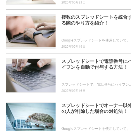
2025年05月21日
複数のスプレッドシートを統合
る際のやり方を紹介！
Googleスプレッドシートを使用していて、複数
2025年05月19日
スプレッドシートで電話番号に
イフンを自動で付与する方法！
スプレッドシートで、電話番号にハイフンを自動で付与したいと思ったことはありませんか？シート内の様々な電話番号に対して、自動的にハイフンを付与できる
2025年05月16日
スプレッドシートでオーナー以
の人が削除した場合の対処法！
Googleスプレッドシートを使用していて、共有