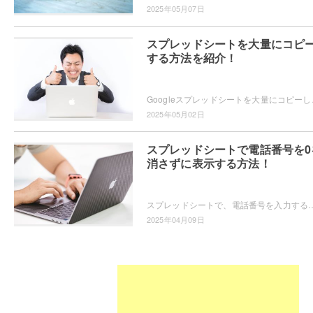
2025年05月07日
スプレッドシートを大量にコピ
する方法を紹介！
Googleスプレッドシートを大量にコピーしたいと思
2025年05月02日
スプレッドシートで電話番号を0
消さずに表示する方法！
スプレッドシートで、電話番号を入力すると先頭の0が消えてしまい困っている方もいらっしゃるかと思います。電話番号の先頭の0を消さずに入力するためには、
2025年04月09日