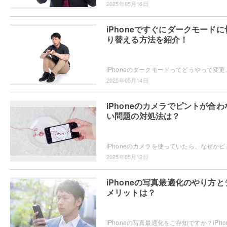
2025年05月16日
iPhoneですぐにダークモードに
り替える方法を紹介！
iPhoneのダークモードってどうやって変更するかご存知ですか？
2025年05月14日
iPhoneのカメラでピントが合わ
い問題の対処法は？
iPhoneのカメラを使っていたら、なぜかピントが合わない・・・
2025年05月12日
iPhoneの写真最適化のやり方と
メリットは？