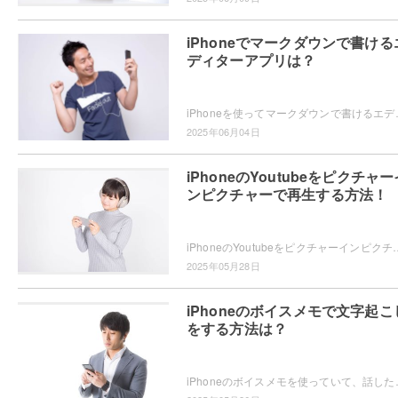
iPhoneでマークダウンで書ける
ディターアプリは？
iPhoneを使ってマークダウンで書けるエディターアプリをお探し
2025年06月04日
iPhoneのYoutubeをピクチャー
ンピクチャーで再生する方法！
iPhoneのYoutubeをピクチャーインピクチャーで再生したいと思ったことはありませんか？ピクチャーインピクチャーの再生方法
2025年05月28日
iPhoneのボイスメモで文字起こ
をする方法は？
iPhoneのボイスメモを使っていて、話した内容が文字起こしできたらい