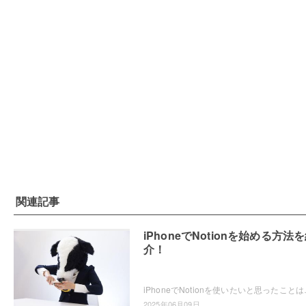
関連記事
iPhoneでNotionを始める方法
介！
iPhoneでNotionを使いたいと思ったことはありませ
2025年06月09日