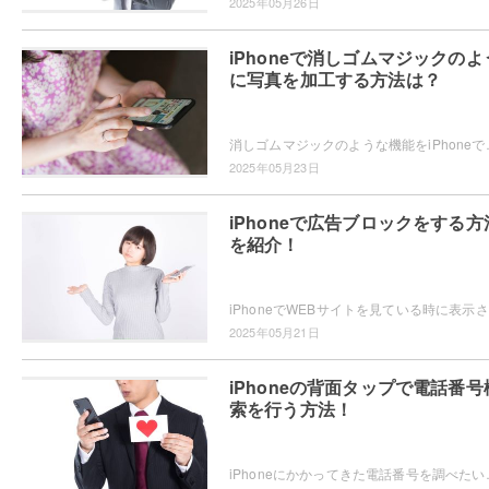
2025年05月26日
iPhoneで消しゴムマジックのよ
に写真を加工する方法は？
消しゴムマジックのような機能をiPhoneで使いたい・・・と思っ
2025年05月23日
iPhoneで広告ブロックをする方
を紹介！
iPh
2025年05月21日
iPhoneの背面タップで電話番号
索を行う方法！
iPhoneにかかってきた電話番号を調べたいと思ったことはありませんか