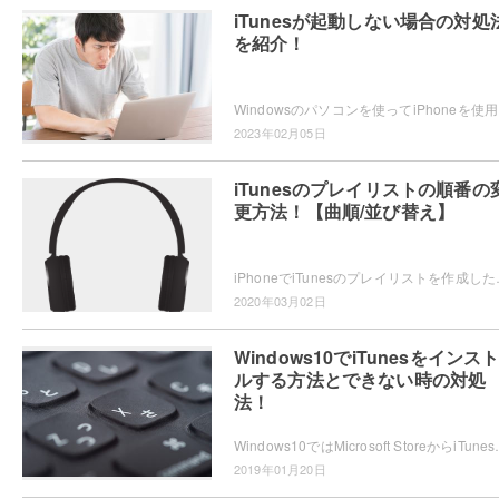
iTunesが起動しない場合の対処
を紹介！
Windowsのパソ
2023年02月05日
iTunesのプレイリストの順番の
更方法！【曲順/並び替え】
iPhoneでiTunesのプレイリストを作成したものの曲の並
2020年03月02日
Windows10でiTunesをインス
ルする方法とできない時の対処
法！
Windows10ではMicrosoft StoreからiTunesをダウ
2019年01月20日