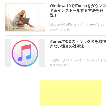
Windows10でiTunesをダウン
ド＆インストールする方法を解
説！
Windows10でiTunesをダウ
2018年10月05日
iTunesでCDのトラック名を取
きない場合の対処法！
今更聞
2017年05月26日