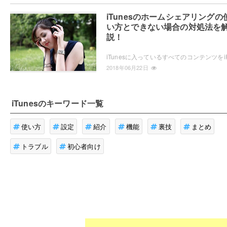
iTunesのホームシェアリングの
い方とできない場合の対処法を
説！
2018年06月22日
iTunes
のキーワード一覧
使い方
設定
紹介
機能
裏技
まとめ
トラブル
初心者向け