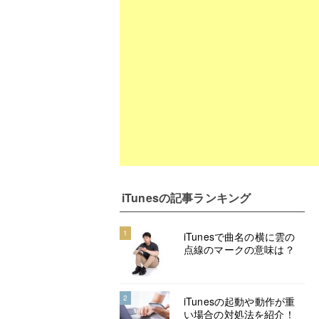
iTunes
の記事ランキング
1
iTunesで曲名の横に雲の
点線のマークの意味は？
2
iTunesの起動や動作が重
い場合の対処法を紹介！