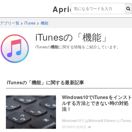
Aprico
アプリ一覧
>
iTunes
>
機能
iTunes
の「
機能
」
iTunes
の
機能
に関する情報をご紹介しています。
iTunes
の「
機能
」に関する最新記事
Windows10でiTunesをインス
ルする方法とできない時の対処
法！
Windows10ではMicrosoft StoreからiTunesをダウ
2019年01月20日