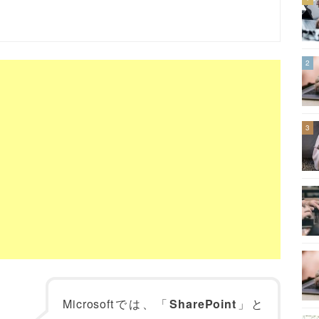
2
3
Microsoftでは、「
SharePoint
」と