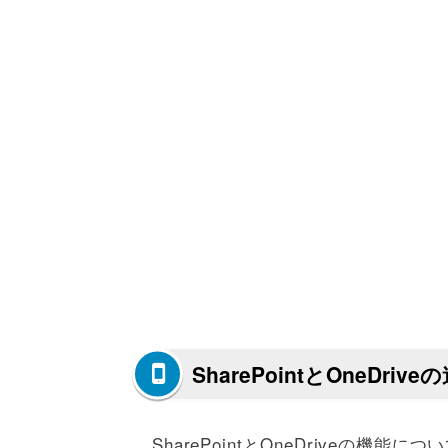
SharePointとOneDri
SharePointとOneDriveの機能につ