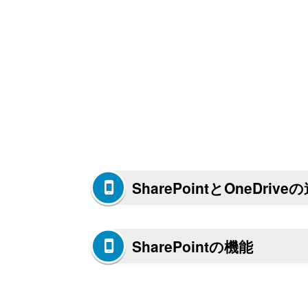
SharePointとOneDri
SharePointの機能