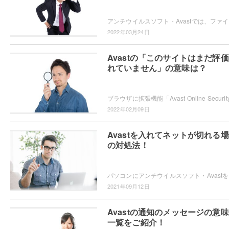
アンチウ
2022年03月24日
Avastの「このサイトはまだ評
れていません」の意味は？
2022年02月09日
Avastを入れてネットが切れる
の対処法！
パソコン
2021年09月12日
Avastの通知のメッセージの意
一覧をご紹介！