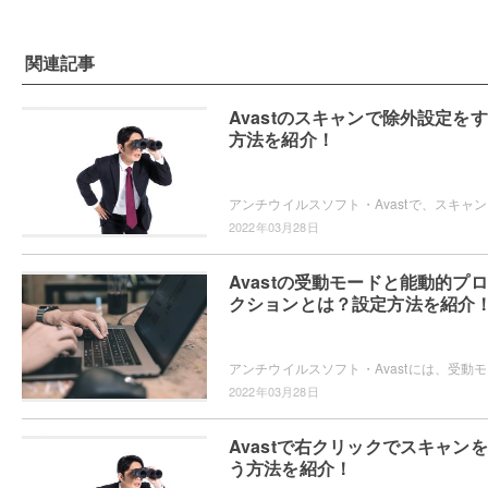
関連記事
Avastのスキャンで除外設定を
方法を紹介！
アンチウ
2022年03月28日
Avastの受動モードと能動的プ
クションとは？設定方法を紹介
アンチウ
2022年03月28日
Avastで右クリックでスキャン
う方法を紹介！