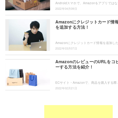
Androidスマホで、Amazonをアプ
2022年04月09日
Amazonにクレジットカード情
を追加する方法！
2022年03月07日
AmazonのレビューのURLをコ
ーする方法を紹介！
ECサイト・Amazonで、商品を購入する際に参考になったレビューがあった場合に他のユーザーに
2022年02月21日