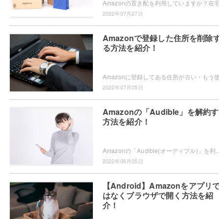
2022年07月27日
Amazonで登録した住所を削除
る方法を紹介！
2022年07月05日
Amazonの「Audible」を解約
方法を紹介！
Amazonの「Audible(オーディブル)」を利用していますか？無料お試ししたあとにどうやって解約するの？解約方法が知りたい
2022年06月05日
【Android】Amazonをアプリ
はなくブラウザで開く方法を紹
介！