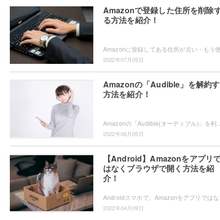
Amazonで登録した住所を削除
る方法を紹介！
2022年07月05日
Amazonの「Audible」を解約
方法を紹介！
Amazonの「Audible(オーディブル)」を利用していますか？無料お試ししたあとにどうやって解約するの？解約方法が知りたい
2022年06月05日
【Android】Amazonをアプリ
はなくブラウザで開く方法を紹
介！
Androidスマホで、Amazonをアプ
2022年04月09日