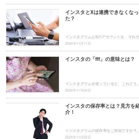
インスタとXは連携できなくなっ
た？
2024年11月11日
インスタの「fff」の意味とは？
インスタグラムを使っていると、これどういう意味？という言葉を見たことはありませんか？例えば「fff」です。「fff」ってどういう意味？と疑問をお
2024年11月04日
インスタの保存率とは？見方を
介！
インスタグラムの保存率をご存知ですか？そもそも保存率ってなに？保存数とどう違うの？という疑問から、保存率の算出方法や保存率の見方
2024年11月03日