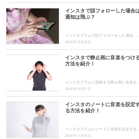
インスタで誤フォローした場合
通知は飛ぶ？
インスタグラムで誤フォローをした場合、相手に通知は届くのか気になったことはありませんか？誤フォローをしたことが相手にバレたくない！というユーザーの為に
2024年12月02日
インスタで静止画に音楽をつけ
方法を紹介！
インスタグラムに投稿する静止画に音楽を追加することができることをご存知ですか？画像に合った音楽を選んで、投稿をより魅力的にできますよ。静止画に音楽を追
2024年12月01日
インスタのノートに音楽を設定
る方法を紹介！
インスタグラムのノートに音楽を設定することができるのをご存知ですか？音楽を設定すればフォロワーに共有できますよ。インスタグラムのノートに音楽
2024年11月29日