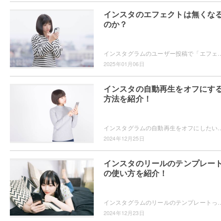
インスタのエフェクトは無くな
のか？
インスタグラムのユーザー投稿で「エフェクトが無くなるかもしれない」という内容を見たことはありませんか？インスタグラムのエフェクトはどの
2025年01月06日
インスタの自動再生をオフにす
方法を紹介！
インスタグラムの自動再生をオフにしたいと思ったことはありませんか？自動再生されたらどんどん見てしまうので自動再生をオフにする方法が知
2024年12月25日
インスタのリールのテンプレー
の使い方を紹介！
インスタグラムのリールのテンプレートってどうやって使うのかご存知ですか？テンプレートを使えば、グッとおしゃれなリールを投稿できますよ。テンプレートの
2024年12月23日