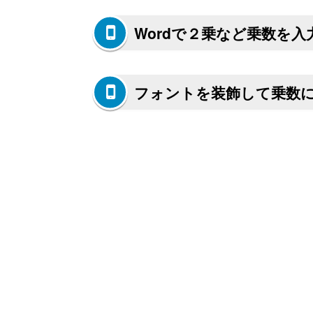
Wordで２乗など乗数を入
フォントを装飾して乗数