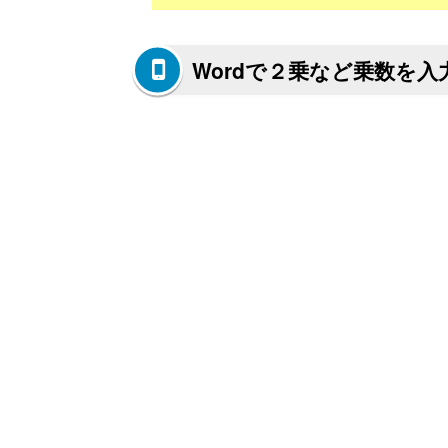
Wordで２乗など乗数を入