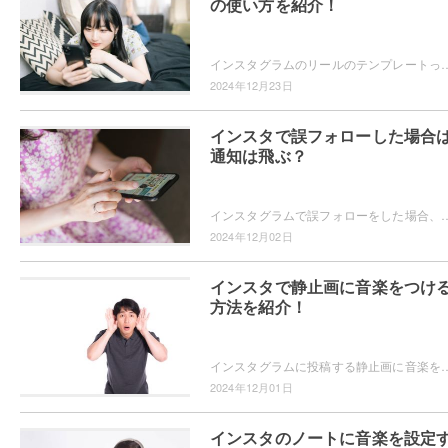
の使い方を紹介！
インスタグラムのリールのテンプレートってどうやって使うのかご存知ですか？テンプレートを使えば、グッとおしゃれなリールを投稿できますよ。テンプレートの
2024年12月23日
インスタで誤フォローした場合
通知は飛ぶ？
インスタグラムで誤フォローをした場合、相手に通知は届くのか気になったことはありませんか？誤フォローをしたことが相手にバレたくない！というユーザーの為に
2024年12月02日
インスタで静止画に音楽をつけ
方法を紹介！
インスタグラムに投稿する静止画に音楽を追加することができることをご存知ですか？画像に合った音楽を選んで、投稿をより魅力的にできますよ。静止画に音楽を追
2024年12月01日
インスタのノートに音楽を設定