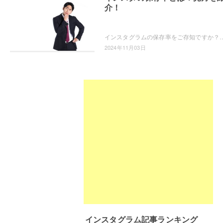
介！
インスタグラムの保存率をご存知ですか？そもそも保存率ってなに？保存数とどう違うの？という疑問から、保存率の算出方法や保存率の見方
2024年11月03日
インスタグラム記事ランキング