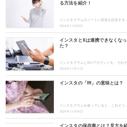
る方法を紹介！
インスタグラムのノートに音楽を設定することができるのをご存知ですか？音楽を設定すればフォロワーに共有できますよ。インスタグラムのノートに音楽
2024年11月29日
インスタとXは連携できなくなっ
た？
2024年11月11日
インスタの「fff」の意味とは？
インスタグラムを使っていると、これどういう意味？という言葉を見たことはありませんか？例えば「fff」です。「fff」ってどういう意味？と疑問をお
2024年11月04日
インスタの保存率とは？見方を