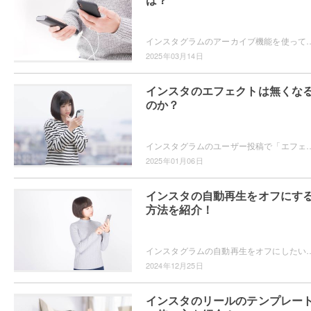
インスタグラムのアーカイブ機能を使っていますか？過去の投稿を見返したいというときに、アーカイブ機能は便利ですよ。アーカイブ機能を使って過去の
2025年03月14日
インスタのエフェクトは無くな
のか？
インスタグラムのユーザー投稿で「エフェクトが無くなるかもしれない」という内容を見たことはありませんか？インスタグラムのエフェクトはどの
2025年01月06日
インスタの自動再生をオフにす
方法を紹介！
インスタグラムの自動再生をオフにしたいと思ったことはありませんか？自動再生されたらどんどん見てしまうので自動再生をオフにする方法が知
2024年12月25日
インスタのリールのテンプレー