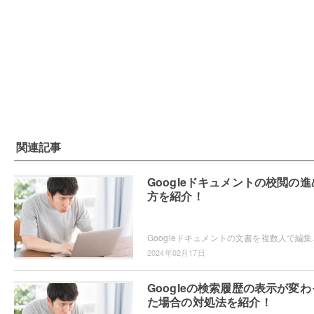
関連記事
Googleドキュメントの校閲の進
方を紹介！
Googleドキュメントの文書を複数人で編集してい
2024年02月17日
Googleの検索履歴の表示が変わ
た場合の対処法を紹介！