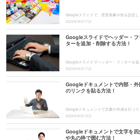
Googleスライドで、背景画像や色を設定したいと思
2023年04月17日
Googleスライドでヘッダー・フ
ターを追加・削除する方法！
Googleスライドでヘッダー・フッターを追加したい
2023年04月17日
Googleドキュメントで内部・外
のリンクを貼る方法！
Googleドキュメントで文書の作成を行っていて、目
2023年04月13日
Googleドキュメントで文字を四
や丸の枠で囲む方法！