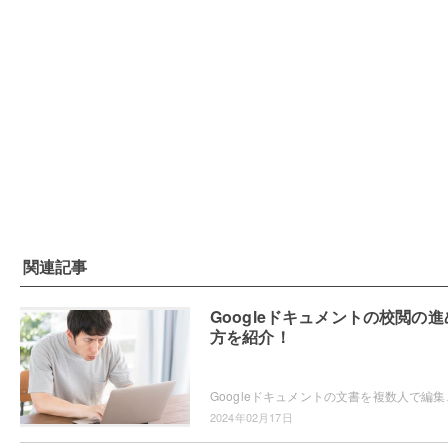
関連記事
Googleドキュメントの校閲の進
方を紹介！
Googleドキュメントの文書を複数人で編集してい
2024年02月17日