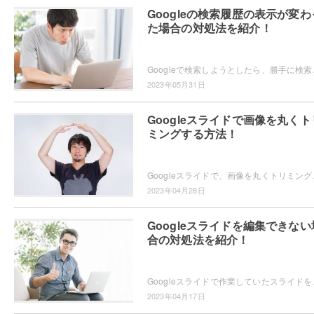
Googleの検索履歴の表示が変わ
た場合の対処法を紹介！
Googleで検索しようとしたら、勝手に検索履歴が表
2023年05月31日
Googleスライドで画像を丸くト
ミングする方法！
Googleスライドで、画像を丸くトリミングしたいと
2023年04月28日
Googleスライドを編集できない
合の対処法を紹介！
Googleスライドで作業していたスライドを後か
2023年04月17日