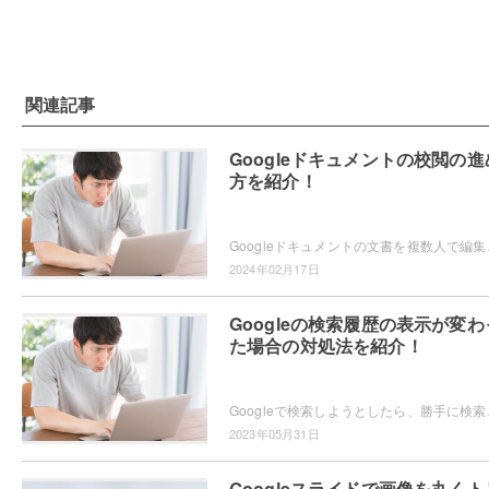
関連記事
Googleドキュメントの校閲の進
方を紹介！
Googleドキュメントの文書を複数人で編集してい
2024年02月17日
Googleの検索履歴の表示が変わ
た場合の対処法を紹介！
Googleで検索しようとしたら、勝手に検索履歴が表
2023年05月31日
Googleスライドで画像を丸くト