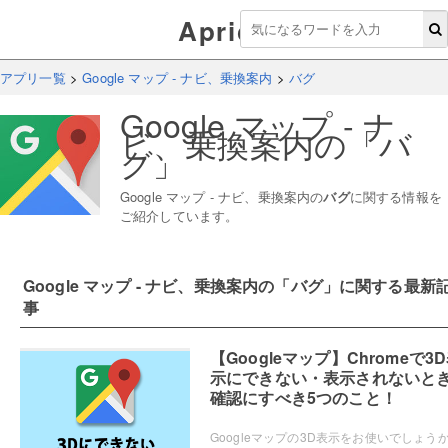
Aprico
アプリ一覧
>
Google マップ - ナビ、乗換案内
>
バグ
Google マップ - ナ
ビ、乗換案内
の「
バ
グ
」
Google マップ - ナビ、乗換案内
の
バグ
に関する情報を
ご紹介しています。
Google マップ - ナビ、乗換案内
の「
バグ
」に関する最新
事
【Googleマップ】Chromeで3
示にできない・表示されないと
確認にすべき5つのこと！