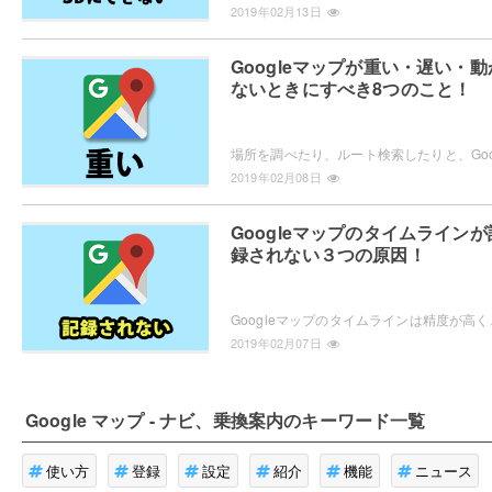
2019年02月13日
Googleマップが重い・遅い・動
ないときにすべき8つのこと！
2019年02月08日
Googleマップのタイムラインが
録されない３つの原因！
Googleマップのタイムラインは精度が高く、ロケー
2019年02月07日
Google マップ - ナビ、乗換案内
のキーワード一覧
使い方
登録
設定
紹介
機能
ニュース