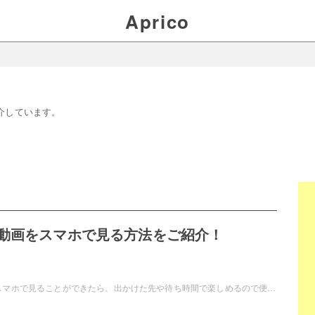
Aprico
」
介しています。
動画をスマホで見る方法をご紹介！
パソコンの動画をスマホで見ることができたら、出かけた先や待ち時間で楽しめるので便利ですよね。パソコンの動画をiPhoneやAndroidスマホ、タブレットで見たい！というユーザーの為に今回は、パソコンの動画をスマホで見る方法をご紹介します。