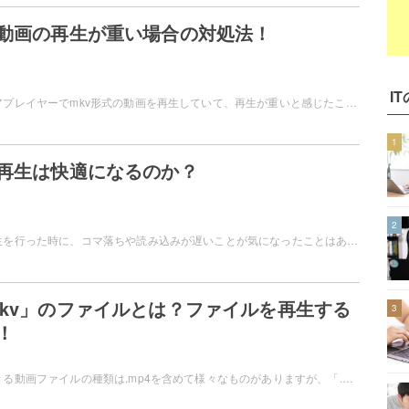
の動画の再生が重い場合の対処法！
IT
パソコンのメディアプレイヤーでmkv形式の動画を再生していて、再生が重いと感じたことはありませんか？mkv形式の動画の再生が重い場合は、コーデックパックを導入してみましょう。この記事では、mkv形式の動画の再生が重い場合の対処法をご紹介しています。
1
画再生は快適になるのか？
2
パソコンで動画再生を行った時に、コマ落ちや読み込みが遅いことが気になったことはありませんか？HDDからSSDに換装すれば動画再生が快適になると考えている方もいらっしゃるかと思います。この記事では、SSDで動画再生は快適になるのかどうかについて説明しています。
mkv」のファイルとは？ファイルを再生する
3
！
パソコンで再生できる動画ファイルの種類は.mp4を含めて様々なものがありますが、「.mkv」というファイル形式をご存知でしょうか？この記事では、拡張子「.mkv」のファイルとはどういったファイルなのか？拡張子「.mkv」のファイルの再生方法をご紹介しています。