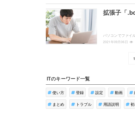
拡張子「.
2021年09月06日
IT
のキーワード一覧
使い方
登録
設定
動画
まとめ
トラブル
用語説明
初