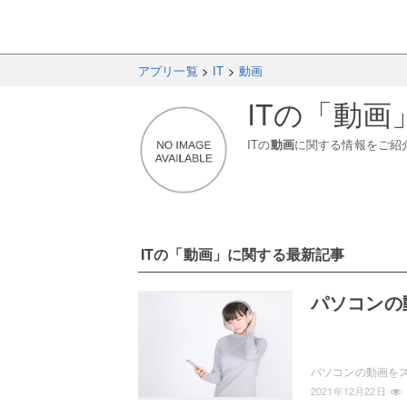
アプリ一覧
>
IT
>
動画
IT
の「
動画
IT
の
動画
に関する情報をご紹
IT
の「
動画
」に関する最新記事
パソコンの
2021年12月22日