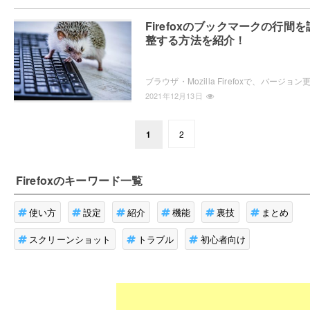
Firefoxのブックマークの行間を
整する方法を紹介！
2021年12月13日
1
2
Firefox
のキーワード一覧
使い方
設定
紹介
機能
裏技
まとめ
スクリーンショット
トラブル
初心者向け