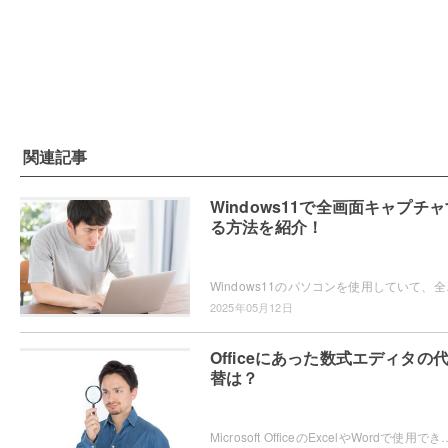
関連記事
Windows11で全画面キャプチャ
る方法を紹介！
Windows11のパソコンを使用していて、全画
2025年05月12日
Officeにあった数式エディタの
替は？
Microsoft OfficeのExcelやWordで使用できていた「数式エディター」が、現在では使用できないため困ってしまったという