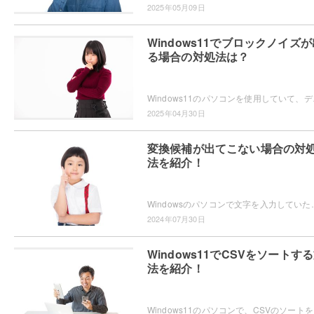
2025年05月09日
Windows11でブロックノイズが
る場合の対処法は？
Windows11のパソコンを使用していて、デ
2025年04月30日
変換候補が出てこない場合の対
法を紹介！
Windowsのパソコンで文字を入力していたら、なぜか変換候補が表示されないため困ってしまっ
2024年07月30日
Windows11でCSVをソートす
法を紹介！
Windows11のパソ