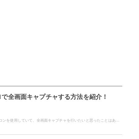
s11で全画面キャプチャする方法を紹介！
Windows11のパソコンを使用していて、全画面キャプチャを行いたいと思ったことはありませんか？今開いているデスクトップをスクリーンショットしたいというケースもあるかと思います。この記事では、Windows11で全画面キャプチャする方法をご紹介しています。