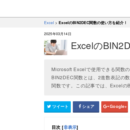
Excel
>
ExcelのBIN2DEC関数の使い方を紹介！
2025年03月14日
ExcelのBI
Microsoft Excelで使用でき
BIN2DEC関数とは、2進数表記
関数です。この記事では、Excelの
ツイート
シェア
Google+
目次
[
非表示
]