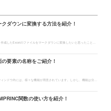
をマークダウンに変換する方法を紹介！
Microsoft Excelで、作成したExcelのファイルをマークダウンに変換したいと思ったことはありませんか？別のツールを併用することで、マークダウン化することができますよ。この記事では、Excelをマークダウンに変換する方法をご紹介しています。
画面の要素の名称をご紹介！
Microsoft Excelのウィンドウ内には、様々な機能が用意されています。しかし、機能は分かるものの対象の機能の名称がイマイチ思い出せない…というユーザーの方もいらっしゃるかと思います。この記事では、Excelの画面の要素の名称についてご紹介しています。
CUMPRINC関数の使い方を紹介！