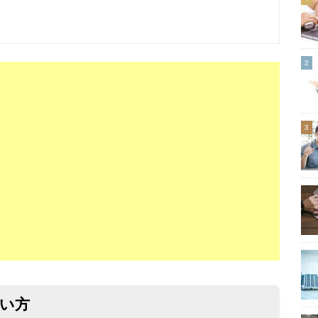
2
3
使い方