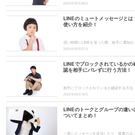
2023年05月08日
LINEのミュートメッセージとは
使い方を紹介！
遅い時間にLINEを送った際、相手に通知が届かないようにしたい・・・と思っ
2023年05月07日
LINEでブロックされているかの
認を相手にバレずに行う方法！
相手にブロックされているか確認する方法はないの？相手にバレないようにブロックされているか確認したい！というユーザーの方
2023年04月18日
LINEのトークとグループの違い
ついてまとめ！
一斉にメッセージを送信したり、複数の人に同じ写真を共有したいときにLINEのグループは便利ですよね。ところで、LINEのトークと